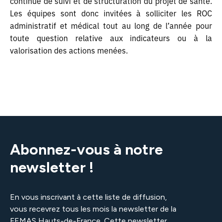
continue de suivi et de structuration du projet de santé.
Les équipes sont donc invitées à solliciter les ROC
Mot de passe
administratif et médical tout au long de l’année pour
toute question relative aux indicateurs ou à la
valorisation des actions menées.
Se souvenir de moi
Se connecter
Abonnez-vous à notre
Mot de passe oublié ?
newsletter !
En vous inscrivant à cette liste de diffusion,
vous recevrez tous les mois la newsletter de la
FEMAS Hauts-de-France. Cette newsletter